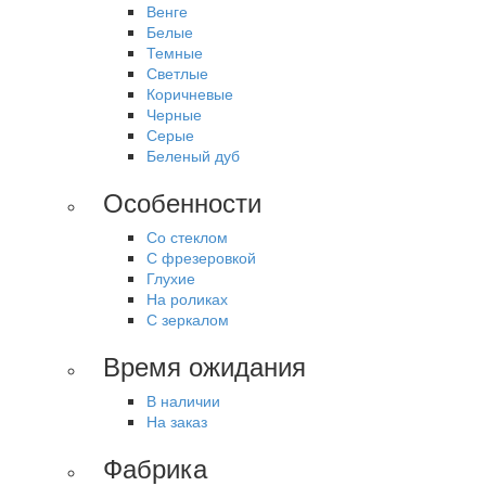
Венге
Белые
Темные
Светлые
Коричневые
Черные
Серые
Беленый дуб
Особенности
Со стеклом
С фрезеровкой
Глухие
На роликах
С зеркалом
Время ожидания
В наличии
На заказ
Фабрика