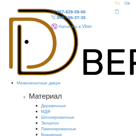
Ru
Ua
067-829-59-06
099-156-37-35
Написать в Viber
Межкомнатные двери
Материал
Деревянные
МДФ
Шпонированные
Экошпон
Ламинированные
Крашеные