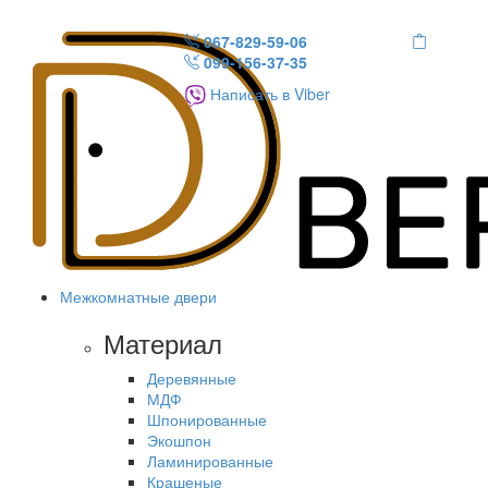
067-829-59-06
099-156-37-35
Написать в Viber
Межкомнатные двери
Материал
Деревянные
МДФ
Шпонированные
Экошпон
Ламинированные
Крашеные