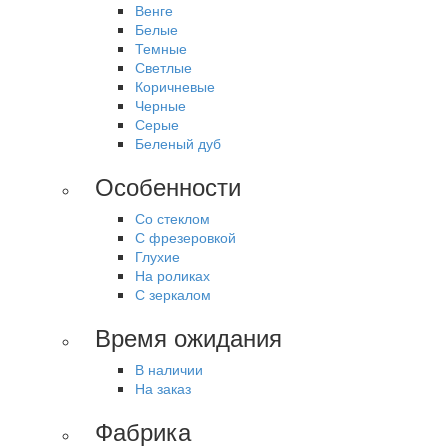
Венге
Белые
Темные
Светлые
Коричневые
Черные
Серые
Беленый дуб
Особенности
Со стеклом
С фрезеровкой
Глухие
На роликах
С зеркалом
Время ожидания
В наличии
На заказ
Фабрика