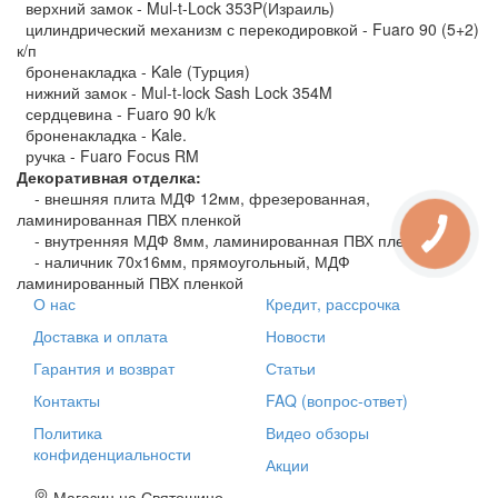
верхний замок - Mul-t-Lock 353P(Израиль)
цилиндрический механизм с перекодировкой - Fuaro 90 (5+2)
к/п
броненакладка - Kale (Турция)
нижний замок - Mul-t-lock Sash Lock 354M
сердцевина - Fuaro 90 k/k
броненакладка - Kale.
ручка - Fuaro Focus RM
Декоративная отделка:
- внешняя плита МДФ 12мм, фрезерованная,
ламинированная ПВХ пленкой
- внутренняя МДФ 8мм, ламинированная ПВХ пленкой
- наличник 70х16мм, прямоугольный, МДФ
ламинированный ПВХ пленкой
О нас
Кредит, рассрочка
Доставка и оплата
Новости
Гарантия и возврат
Статьи
Контакты
FAQ (вопрос-ответ)
Политика
Видео обзоры
конфиденциальности
Акции
Магазин на Святошино