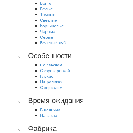
Венге
Белые
Темные
Светлые
Коричневые
Черные
Серые
Беленый дуб
Особенности
Со стеклом
С фрезеровкой
Глухие
На роликах
С зеркалом
Время ожидания
В наличии
На заказ
Фабрика