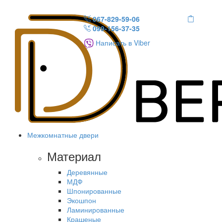
067-829-59-06
099-156-37-35
Написать в Viber
Межкомнатные двери
Материал
Деревянные
МДФ
Шпонированные
Экошпон
Ламинированные
Крашеные