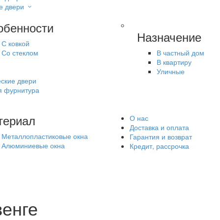
е двери
обенности
Назначение
С ковкой
Со стеклом
В частный дом
В квартиру
Уличные
ские двери
я фурнитура
териал
О нас
Доставка и оплата
Металлопластиковые окна
Гарантия и возврат
Алюминиевые окна
Кредит, рассрочка
венге