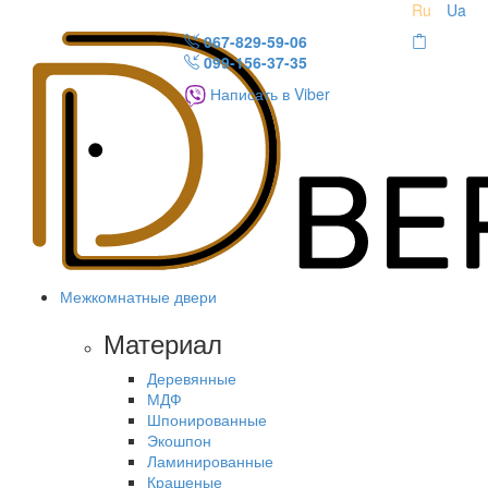
Ru
Ua
067-829-59-06
099-156-37-35
Написать в Viber
Межкомнатные двери
Материал
Деревянные
МДФ
Шпонированные
Экошпон
Ламинированные
Крашеные