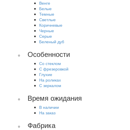
Венге
Белые
Темные
Светлые
Коричневые
Черные
Серые
Беленый дуб
Особенности
Со стеклом
С фрезеровкой
Глухие
На роликах
С зеркалом
Время ожидания
В наличии
На заказ
Фабрика