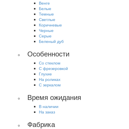
Венге
Белые
Темные
Светлые
Коричневые
Черные
Серые
Беленый дуб
Особенности
Со стеклом
С фрезеровкой
Глухие
На роликах
С зеркалом
Время ожидания
В наличии
На заказ
Фабрика