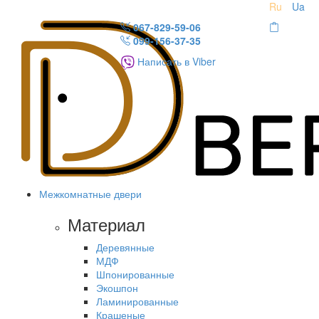
Ru
Ua
067-829-59-06
099-156-37-35
Написать в Viber
Межкомнатные двери
Материал
Деревянные
МДФ
Шпонированные
Экошпон
Ламинированные
Крашеные