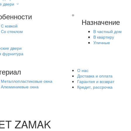
е двери
обенности
Назначение
С ковкой
Со стеклом
В частный дом
В квартиру
Уличные
ские двери
я фурнитура
териал
О нас
Доставка и оплата
Металлопластиковые окна
Гарантия и возврат
Алюминиевые окна
Кредит, рассрочка
2-ET ZAMAK