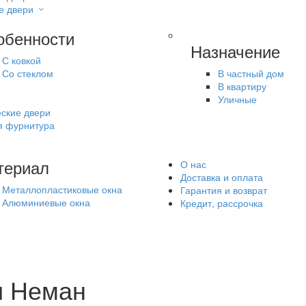
е двери
обенности
Назначение
С ковкой
Со стеклом
В частный дом
В квартиру
Уличные
ские двери
я фурнитура
териал
О нас
Доставка и оплата
Металлопластиковые окна
Гарантия и возврат
Алюминиевые окна
Кредит, рассрочка
и Неман