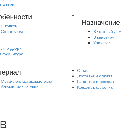
е двери
обенности
Назначение
С ковкой
Со стеклом
В частный дом
В квартиру
Уличные
ские двери
я фурнитура
териал
О нас
Доставка и оплата
Металлопластиковые окна
Гарантия и возврат
Алюминиевые окна
Кредит, рассрочка
SB