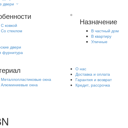
е двери
обенности
Назначение
С ковкой
Со стеклом
В частный дом
В квартиру
Уличные
ские двери
я фурнитура
териал
О нас
Доставка и оплата
Металлопластиковые окна
Гарантия и возврат
Алюминиевые окна
Кредит, рассрочка
BN