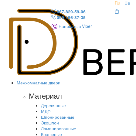
Ru
Ua
067-829-59-06
099-156-37-35
Написать в Viber
Межкомнатные двери
Материал
Деревянные
МДФ
Шпонированные
Экошпон
Ламинированные
Крашеные