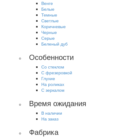
Венге
Белые
Темные
Светлые
Коричневые
Черные
Серые
Беленый дуб
Особенности
Со стеклом
С фрезеровкой
Глухие
На роликах
С зеркалом
Время ожидания
В наличии
На заказ
Фабрика