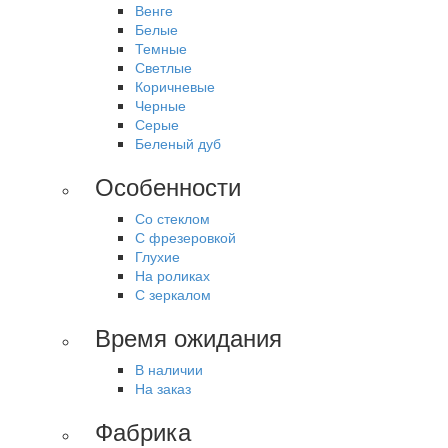
Венге
Белые
Темные
Светлые
Коричневые
Черные
Серые
Беленый дуб
Особенности
Со стеклом
С фрезеровкой
Глухие
На роликах
С зеркалом
Время ожидания
В наличии
На заказ
Фабрика