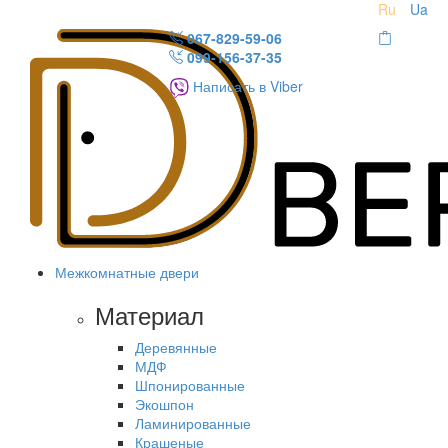
Ru
Ua
067-829-59-06
099-156-37-35
Написать в Viber
Межкомнатные двери
Материал
Деревянные
МДФ
Шпонированные
Экошпон
Ламинированные
Крашеные