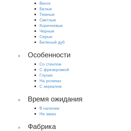
Венге
Белые
Темные
Светлые
Коричневые
Черные
Серые
Беленый дуб
Особенности
Со стеклом
С фрезеровкой
Глухие
На роликах
С зеркалом
Время ожидания
В наличии
На заказ
Фабрика