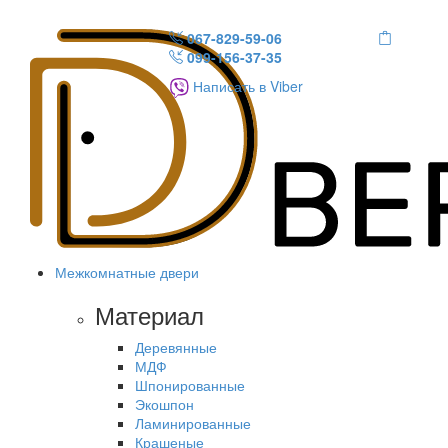
067-829-59-06
099-156-37-35
Написать в Viber
Межкомнатные двери
Материал
Деревянные
МДФ
Шпонированные
Экошпон
Ламинированные
Крашеные