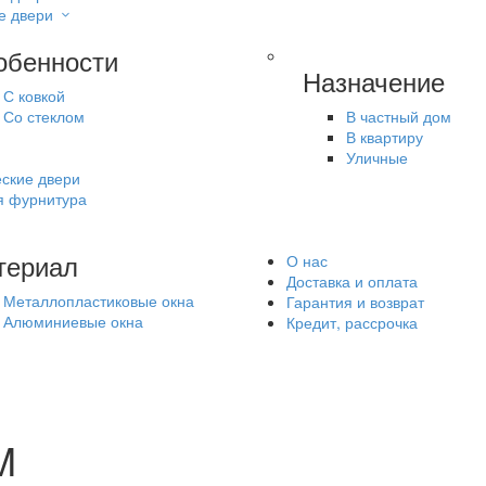
е двери
обенности
Назначение
С ковкой
Со стеклом
В частный дом
В квартиру
Уличные
ские двери
я фурнитура
териал
О нас
Доставка и оплата
Металлопластиковые окна
Гарантия и возврат
Алюминиевые окна
Кредит, рассрочка
M