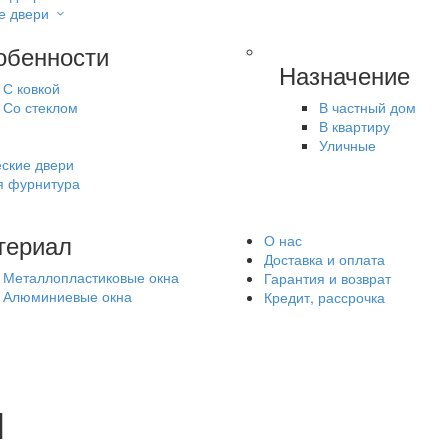
е двери
обенности
Назначение
С ковкой
Со стеклом
В частный дом
В квартиру
Уличные
ские двери
я фурнитура
териал
О нас
Доставка и оплата
Металлопластиковые окна
Гарантия и возврат
Алюминиевые окна
Кредит, рассрочка
N