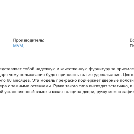
Производитель:
В
MVM
,
П
редставляет собой надежную и качественную фурнитуру за приемле
даря чему пользования будет приносить только удовольствие. Цве
коло 60 месяцев. Эта модель прекрасно подчеркнет дверные полотн
а с темными оттенками. Ручки такого типа выглядят эстетично, в 
й установленный замок и какая толщина двери, ручку можно зафик
.