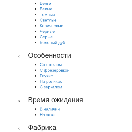
Венге
Белые
Темные
Светлые
Коричневые
Черные
Серые
Беленый дуб
Особенности
Со стеклом
С фрезеровкой
Глухие
На роликах
С зеркалом
Время ожидания
В наличии
На заказ
Фабрика