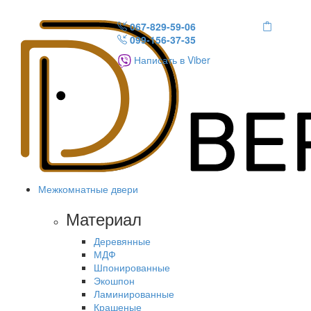
067-829-59-06
099-156-37-35
Написать в Viber
Межкомнатные двери
Материал
Деревянные
МДФ
Шпонированные
Экошпон
Ламинированные
Крашеные