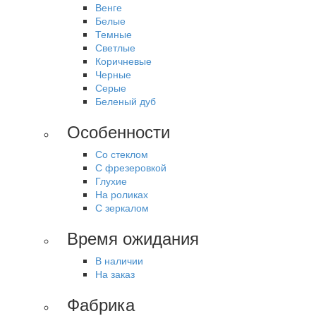
Венге
Белые
Темные
Светлые
Коричневые
Черные
Серые
Беленый дуб
Особенности
Со стеклом
С фрезеровкой
Глухие
На роликах
С зеркалом
Время ожидания
В наличии
На заказ
Фабрика