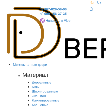
Ru
Ua
067-829-59-06
099-156-37-35
Написать в Viber
Межкомнатные двери
Материал
Деревянные
МДФ
Шпонированные
Экошпон
Ламинированные
Крашеные