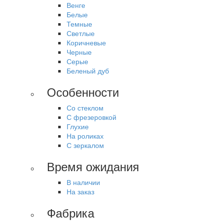
Венге
Белые
Темные
Светлые
Коричневые
Черные
Серые
Беленый дуб
Особенности
Со стеклом
С фрезеровкой
Глухие
На роликах
С зеркалом
Время ожидания
В наличии
На заказ
Фабрика