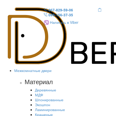
067-829-59-06
099-156-37-35
Написать в Viber
Межкомнатные двери
Материал
Деревянные
МДФ
Шпонированные
Экошпон
Ламинированные
Крашеные