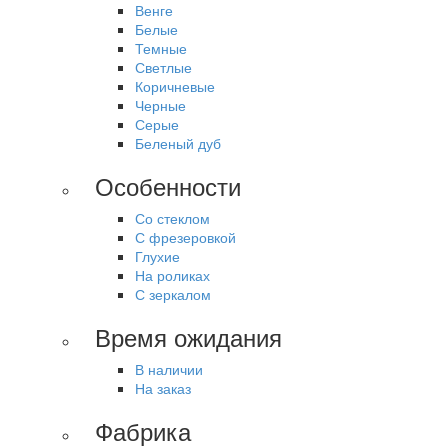
Венге
Белые
Темные
Светлые
Коричневые
Черные
Серые
Беленый дуб
Особенности
Со стеклом
С фрезеровкой
Глухие
На роликах
С зеркалом
Время ожидания
В наличии
На заказ
Фабрика