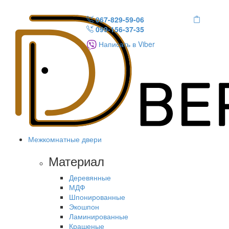
067-829-59-06
099-156-37-35
Написать в Viber
Межкомнатные двери
Материал
Деревянные
МДФ
Шпонированные
Экошпон
Ламинированные
Крашеные