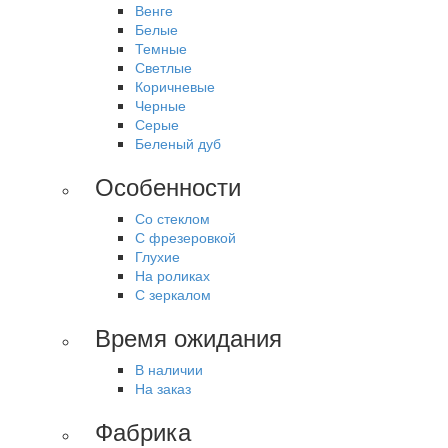
Венге
Белые
Темные
Светлые
Коричневые
Черные
Серые
Беленый дуб
Особенности
Со стеклом
С фрезеровкой
Глухие
На роликах
С зеркалом
Время ожидания
В наличии
На заказ
Фабрика