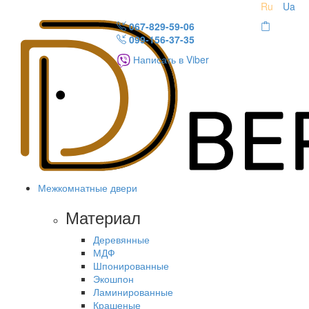
Ru
Ua
067-829-59-06
099-156-37-35
Написать в Viber
Межкомнатные двери
Материал
Деревянные
МДФ
Шпонированные
Экошпон
Ламинированные
Крашеные