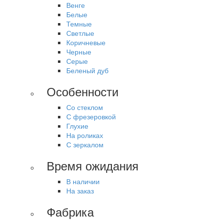
Венге
Белые
Темные
Светлые
Коричневые
Черные
Серые
Беленый дуб
Особенности
Со стеклом
С фрезеровкой
Глухие
На роликах
С зеркалом
Время ожидания
В наличии
На заказ
Фабрика