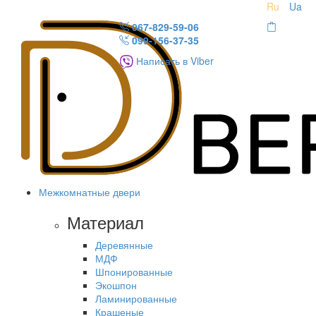
Ru
Ua
067-829-59-06
099-156-37-35
Написать в Viber
Межкомнатные двери
Материал
Деревянные
МДФ
Шпонированные
Экошпон
Ламинированные
Крашеные