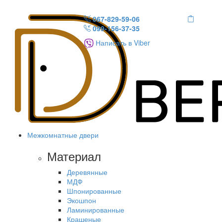
067-829-59-06
099-156-37-35
Написать в Viber
Межкомнатные двери
Материал
Деревянные
МДФ
Шпонированные
Экошпон
Ламинированные
Крашеные