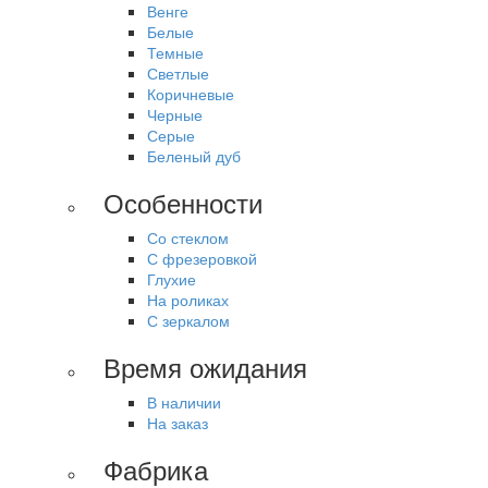
Венге
Белые
Темные
Светлые
Коричневые
Черные
Серые
Беленый дуб
Особенности
Со стеклом
С фрезеровкой
Глухие
На роликах
С зеркалом
Время ожидания
В наличии
На заказ
Фабрика