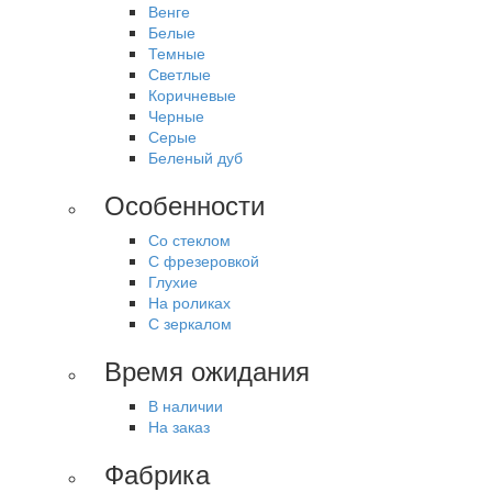
Венге
Белые
Темные
Светлые
Коричневые
Черные
Серые
Беленый дуб
Особенности
Со стеклом
С фрезеровкой
Глухие
На роликах
С зеркалом
Время ожидания
В наличии
На заказ
Фабрика