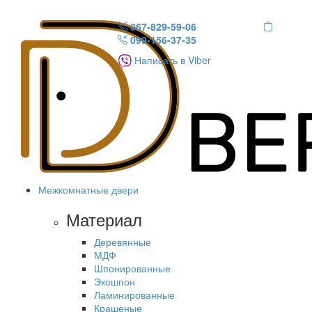
067-829-59-06
099-156-37-35
Написать в Viber
Межкомнатные двери
Материал
Деревянные
МДФ
Шпонированные
Экошпон
Ламинированные
Крашеные