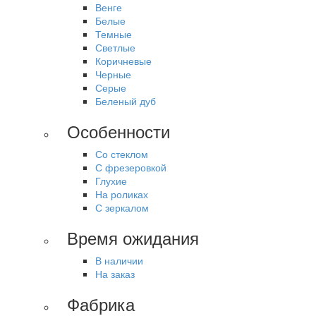
Венге
Белые
Темные
Светлые
Коричневые
Черные
Серые
Беленый дуб
Особенности
Со стеклом
С фрезеровкой
Глухие
На роликах
С зеркалом
Время ожидания
В наличии
На заказ
Фабрика