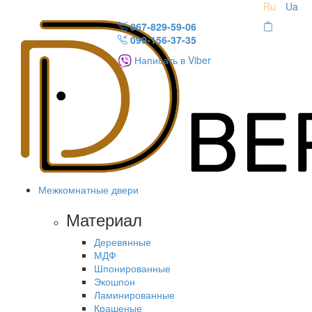
Ru
Ua
067-829-59-06
099-156-37-35
Написать в Viber
Межкомнатные двери
Материал
Деревянные
МДФ
Шпонированные
Экошпон
Ламинированные
Крашеные