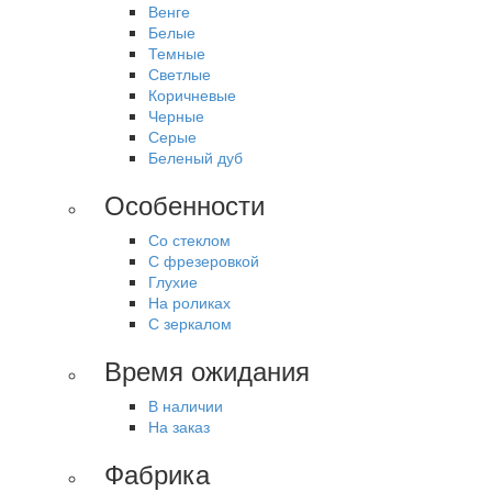
Венге
Белые
Темные
Светлые
Коричневые
Черные
Серые
Беленый дуб
Особенности
Со стеклом
С фрезеровкой
Глухие
На роликах
С зеркалом
Время ожидания
В наличии
На заказ
Фабрика