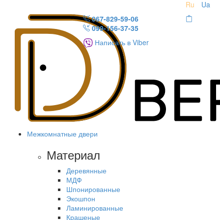
Ru
Ua
067-829-59-06
099-156-37-35
Написать в Viber
Межкомнатные двери
Материал
Деревянные
МДФ
Шпонированные
Экошпон
Ламинированные
Крашеные