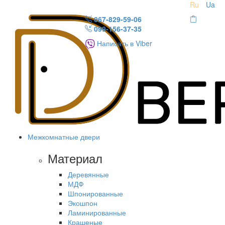
Ru
Ua
067-829-59-06
099-156-37-35
Написать в Viber
Межкомнатные двери
Материал
Деревянные
МДФ
Шпонированные
Экошпон
Ламинированные
Крашеные