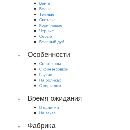
Венге
Белые
Темные
Светлые
Коричневые
Черные
Серые
Беленый дуб
Особенности
Со стеклом
С фрезеровкой
Глухие
На роликах
С зеркалом
Время ожидания
В наличии
На заказ
Фабрика