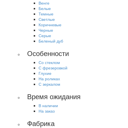
Венге
Белые
Темные
Светлые
Коричневые
Черные
Серые
Беленый дуб
Особенности
Со стеклом
С фрезеровкой
Глухие
На роликах
С зеркалом
Время ожидания
В наличии
На заказ
Фабрика