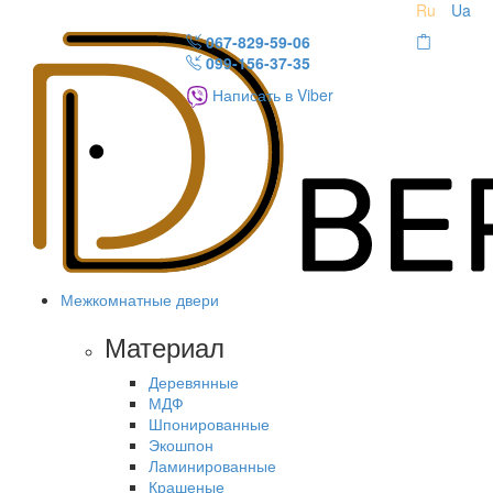
Ru
Ua
067-829-59-06
099-156-37-35
Написать в Viber
Межкомнатные двери
Материал
Деревянные
МДФ
Шпонированные
Экошпон
Ламинированные
Крашеные