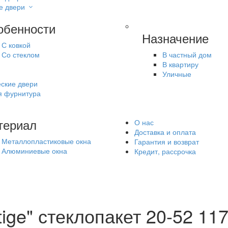
е двери
обенности
Назначение
С ковкой
Со стеклом
В частный дом
В квартиру
Уличные
ские двери
я фурнитура
териал
О нас
Доставка и оплата
Металлопластиковые окна
Гарантия и возврат
Алюминиевые окна
Кредит, рассрочка
ige" стеклопакет 20-52 11