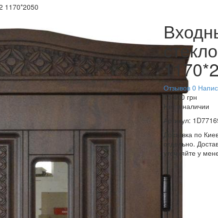
52 1170*2050
Входны
стекло
1170*
Отзывов 0
Напис
15 400
грн
Нет в наличии
Артикул:
1D7716
Доставка по Киев
отдельно. Достав
уточняйте у мен