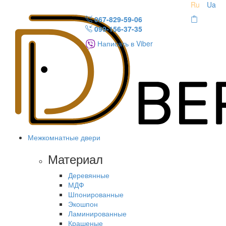
Ru
Ua
067-829-59-06
099-156-37-35
Написать в Viber
Межкомнатные двери
Материал
Деревянные
МДФ
Шпонированные
Экошпон
Ламинированные
Крашеные