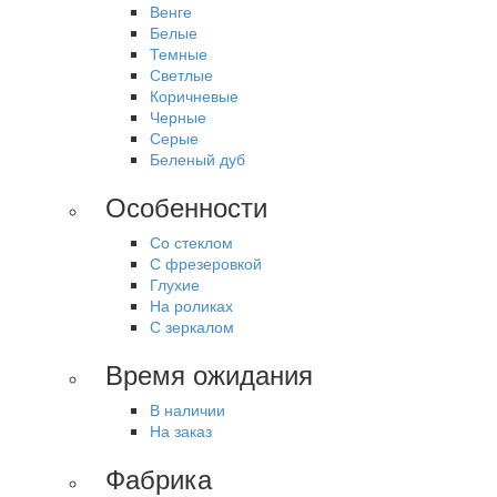
Венге
Белые
Темные
Светлые
Коричневые
Черные
Серые
Беленый дуб
Особенности
Со стеклом
С фрезеровкой
Глухие
На роликах
С зеркалом
Время ожидания
В наличии
На заказ
Фабрика