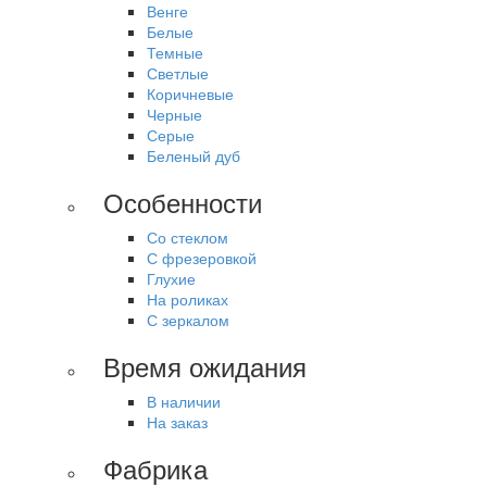
Венге
Белые
Темные
Светлые
Коричневые
Черные
Серые
Беленый дуб
Особенности
Со стеклом
С фрезеровкой
Глухие
На роликах
С зеркалом
Время ожидания
В наличии
На заказ
Фабрика