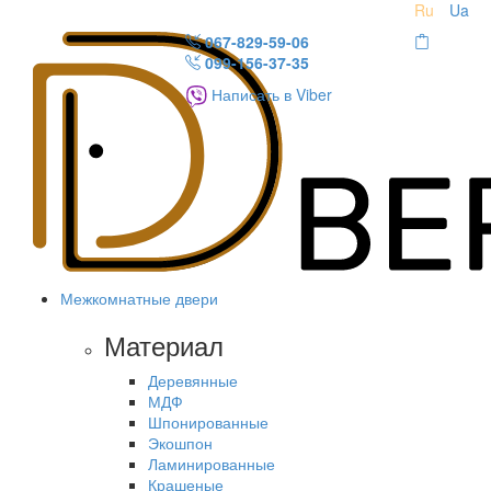
Ru
Ua
067-829-59-06
099-156-37-35
Написать в Viber
Межкомнатные двери
Материал
Деревянные
МДФ
Шпонированные
Экошпон
Ламинированные
Крашеные