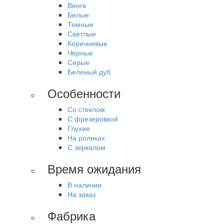
Венге
Белые
Темные
Светлые
Коричневые
Черные
Серые
Беленый дуб
Особенности
Со стеклом
С фрезеровкой
Глухие
На роликах
С зеркалом
Время ожидания
В наличии
На заказ
Фабрика