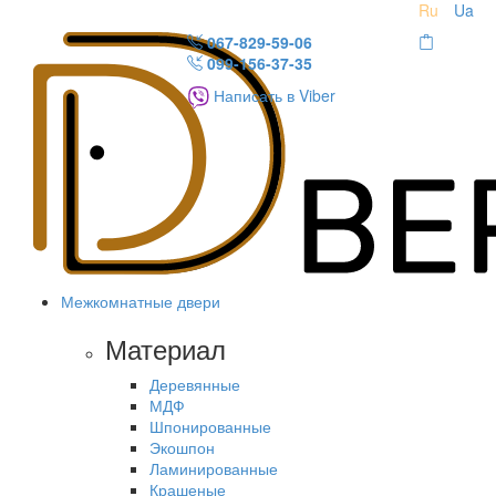
Ru
Ua
067-829-59-06
099-156-37-35
Написать в Viber
Межкомнатные двери
Материал
Деревянные
МДФ
Шпонированные
Экошпон
Ламинированные
Крашеные