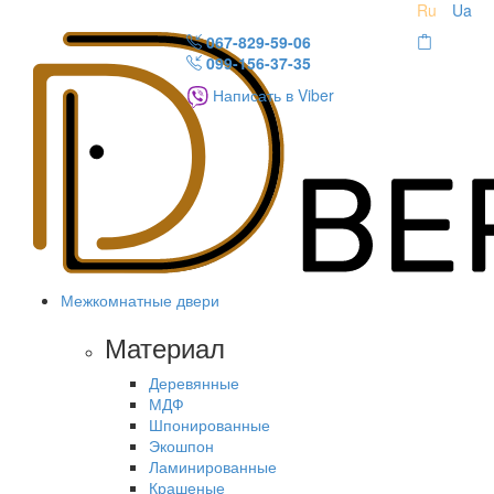
Ru
Ua
067-829-59-06
099-156-37-35
Написать в Viber
Межкомнатные двери
Материал
Деревянные
МДФ
Шпонированные
Экошпон
Ламинированные
Крашеные