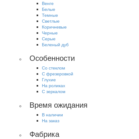
Венге
Белые
Темные
Светлые
Коричневые
Черные
Серые
Беленый дуб
Особенности
Со стеклом
С фрезеровкой
Глухие
На роликах
С зеркалом
Время ожидания
В наличии
На заказ
Фабрика