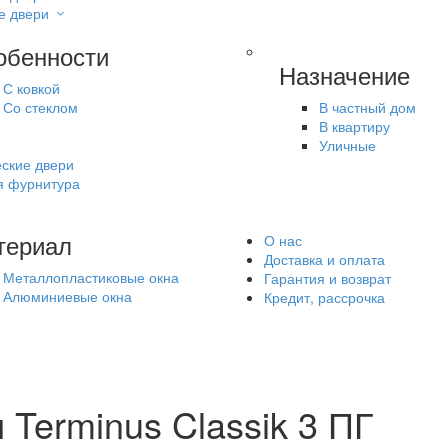
е двери
обенности
Назначение
С ковкой
Со стеклом
В частный дом
В квартиру
Уличные
ские двери
я фурнитура
териал
О нас
Доставка и оплата
Металлопластиковые окна
Гарантия и возврат
Алюминиевые окна
Кредит, рассрочка
Terminus Classik 3 ПГ