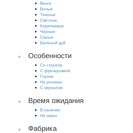
Венге
Белые
Темные
Светлые
Коричневые
Черные
Серые
Беленый дуб
Особенности
Со стеклом
С фрезеровкой
Глухие
На роликах
С зеркалом
Время ожидания
В наличии
На заказ
Фабрика