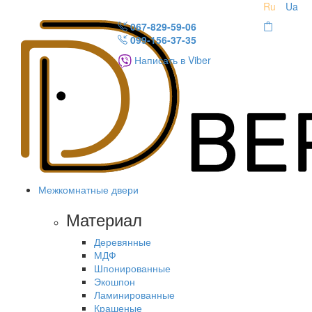
Ru
Ua
067-829-59-06
099-156-37-35
Написать в Viber
Межкомнатные двери
Материал
Деревянные
МДФ
Шпонированные
Экошпон
Ламинированные
Крашеные