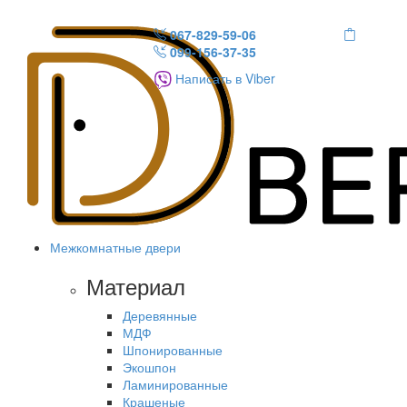
067-829-59-06
099-156-37-35
Написать в Viber
Межкомнатные двери
Материал
Деревянные
МДФ
Шпонированные
Экошпон
Ламинированные
Крашеные