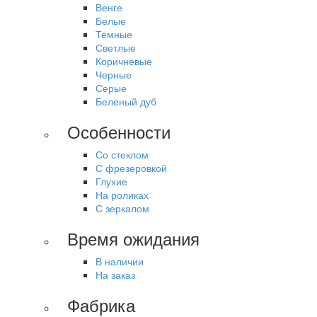
Венге
Белые
Темные
Светлые
Коричневые
Черные
Серые
Беленый дуб
Особенности
Со стеклом
С фрезеровкой
Глухие
На роликах
С зеркалом
Время ожидания
В наличии
На заказ
Фабрика