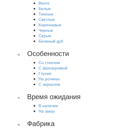
Венге
Белые
Темные
Светлые
Коричневые
Черные
Серые
Беленый дуб
Особенности
Со стеклом
С фрезеровкой
Глухие
На роликах
С зеркалом
Время ожидания
В наличии
На заказ
Фабрика