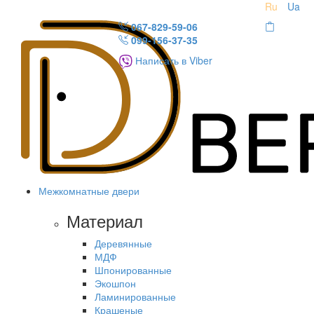
Ru
Ua
067-829-59-06
099-156-37-35
Написать в Viber
Межкомнатные двери
Материал
Деревянные
МДФ
Шпонированные
Экошпон
Ламинированные
Крашеные