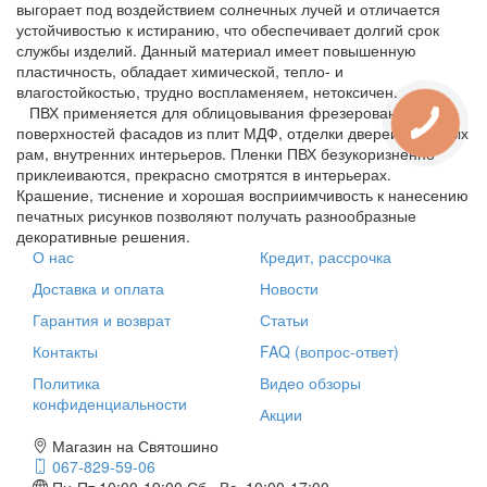
выгорает под воздействием солнечных лучей и отличается
устойчивостью к истиранию, что обеспечивает долгий срок
службы изделий. Данный материал имеет повышенную
пластичность, обладает химической, тепло- и
влагостойкостью, трудно воспламеняем, нетоксичен.
ПВХ применяется для облицовывания фрезерованных
поверхностей фасадов из плит МДФ, отделки дверей, дверных
рам, внутренних интерьеров. Пленки ПВХ безукоризненно
приклеиваются, прекрасно смотрятся в интерьерах.
Крашение, тиснение и хорошая восприимчивость к нанесению
печатных рисунков позволяют получать разнообразные
декоративные решения.
О нас
Кредит, рассрочка
Доставка и оплата
Новости
Гарантия и возврат
Статьи
Контакты
FAQ (вопрос-ответ)
Политика
Видео обзоры
конфиденциальности
Акции
Магазин на Святошино
067-829-59-06
Пн-Пт 10:00-19:00
Сб., Вс. 10:00-17:00