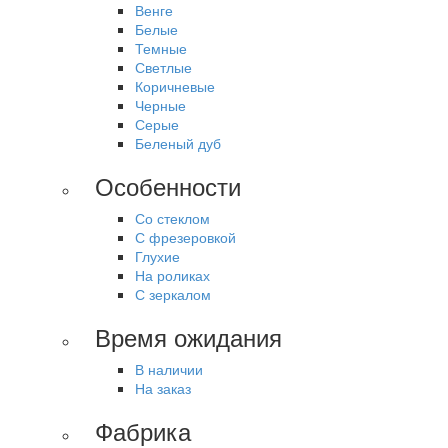
Венге
Белые
Темные
Светлые
Коричневые
Черные
Серые
Беленый дуб
Особенности
Со стеклом
С фрезеровкой
Глухие
На роликах
С зеркалом
Время ожидания
В наличии
На заказ
Фабрика