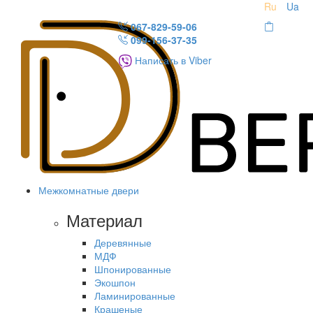
Ru
Ua
067-829-59-06
099-156-37-35
Написать в Viber
Межкомнатные двери
Материал
Деревянные
МДФ
Шпонированные
Экошпон
Ламинированные
Крашеные