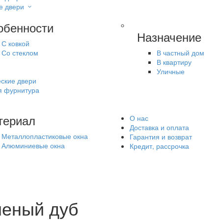
е двери
обенности
Назначение
С ковкой
Со стеклом
В частный дом
В квартиру
Уличные
ские двери
я фурнитура
териал
О нас
Доставка и оплата
Металлопластиковые окна
Гарантия и возврат
Алюминиевые окна
Кредит, рассрочка
леный дуб