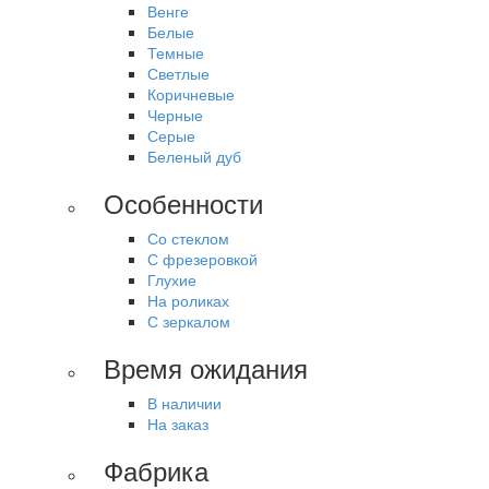
Венге
Белые
Темные
Светлые
Коричневые
Черные
Серые
Беленый дуб
Особенности
Со стеклом
С фрезеровкой
Глухие
На роликах
С зеркалом
Время ожидания
В наличии
На заказ
Фабрика