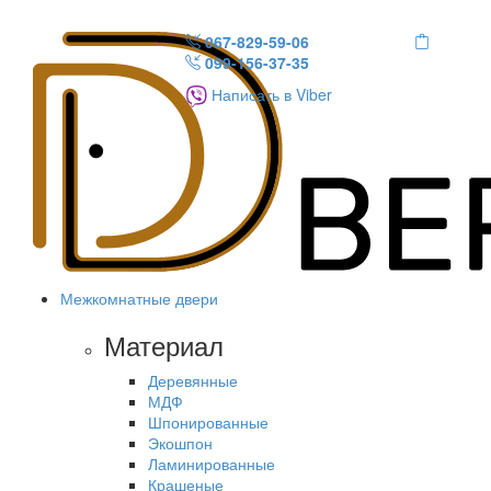
067-829-59-06
099-156-37-35
Написать в Viber
Межкомнатные двери
Материал
Деревянные
МДФ
Шпонированные
Экошпон
Ламинированные
Крашеные