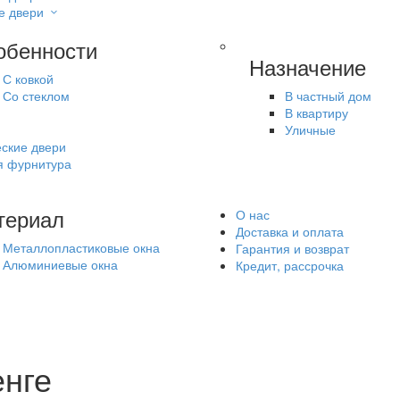
е двери
обенности
Назначение
С ковкой
Со стеклом
В частный дом
В квартиру
Уличные
ские двери
я фурнитура
териал
О нас
Доставка и оплата
Металлопластиковые окна
Гарантия и возврат
Алюминиевые окна
Кредит, рассрочка
енге