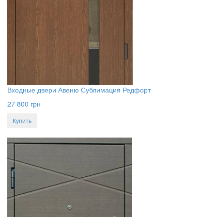
Входные двери Авеню Сублимация Редфорт
27 800
грн
Купить