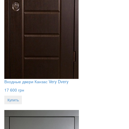
Входные двери Канзас Very Dvery
17 600
грн
Купить