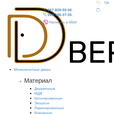
Ru
Ua
067-829-59-06
099-156-37-35
Написать в Viber
Межкомнатные двери
Материал
Деревянные
МДФ
Шпонированные
Экошпон
Ламинированные
Крашеные