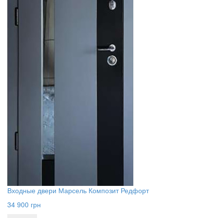
Входные двери Марсель Композит Редфорт
34 900
грн