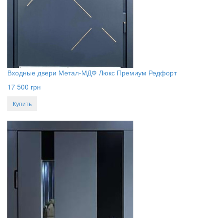
Входные двери Метал-МДФ Люкс Премиум Редфорт
17 500
грн
Купить