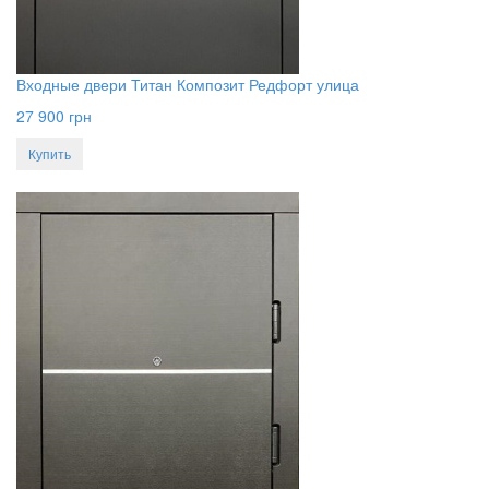
Входные двери Титан Композит Редфорт улица
27 900
грн
Купить