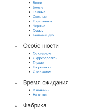
Венге
Белые
Темные
Светлые
Коричневые
Черные
Серые
Беленый дуб
Особенности
Со стеклом
С фрезеровкой
Глухие
На роликах
С зеркалом
Время ожидания
В наличии
На заказ
Фабрика