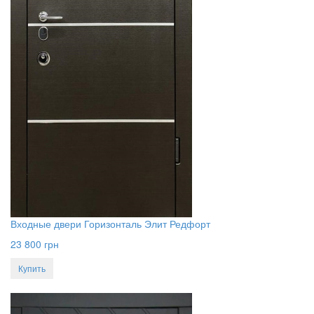
Входные двери Горизонталь Элит Редфорт
23 800
грн
Купить