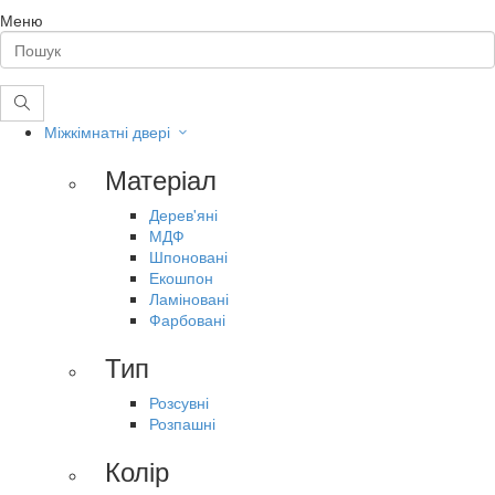
Меню
Міжкімнатні двері
Матеріал
Дерев'яні
МДФ
Шпоновані
Екошпон
Ламіновані
Фарбовані
Тип
Розсувні
Розпашні
Колір