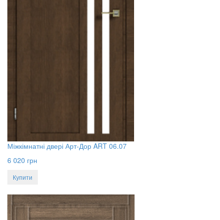
Міжкімнатні двері Арт-Дор ART 06.07
6 020
грн
Купити