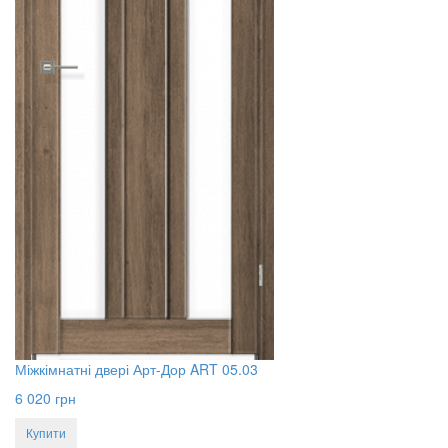
Міжкімнатні двері Арт-Дор ART 05.03
6 020
грн
Купити