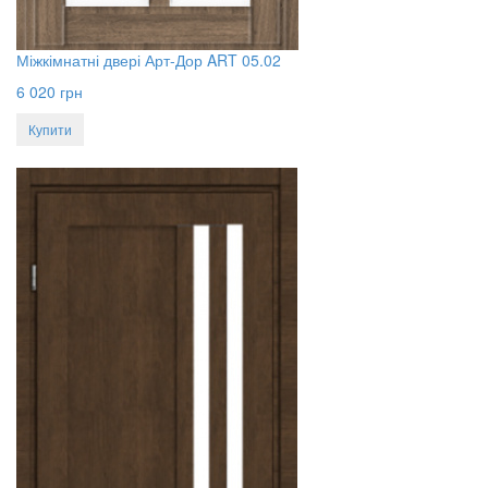
Міжкімнатні двері Арт-Дор ART 05.02
6 020
грн
Купити