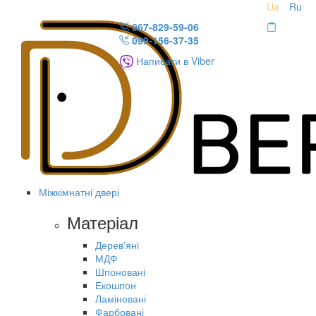
Ua
Ru
067-829-59-06
099-156-37-35
Написати в Viber
Міжкімнатні двері
Матеріал
Дерев'яні
МДФ
Шпоновані
Екошпон
Ламіновані
Фарбовані