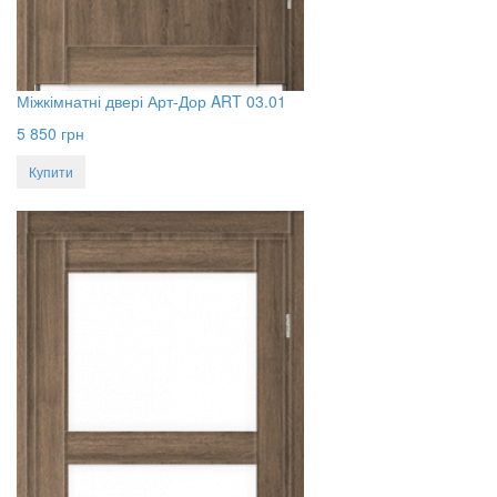
Міжкімнатні двері Арт-Дор ART 03.01
5 850
грн
Купити