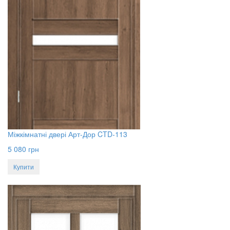
Міжкімнатні двері Арт-Дор CTD-113
5 080
грн
Купити