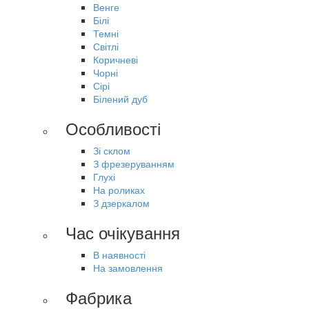
Венге
Білі
Темні
Світлі
Коричневі
Чорні
Сірі
Білений дуб
Особливості
Зі склом
З фрезеруванням
Глухі
На роликах
З дзеркалом
Час очікування
В наявності
На замовлення
Фабрика