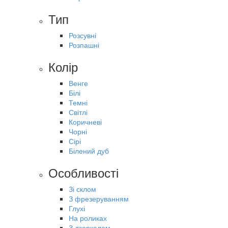
Тип
Розсувні
Розпашні
Колір
Венге
Білі
Темні
Світлі
Коричневі
Чорні
Сірі
Білений дуб
Особливості
Зі склом
З фрезеруванням
Глухі
На роликах
З дзеркалом