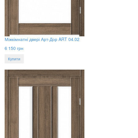
Міжкімнатні двері Арт-Дор ART 04.02
6 150
грн
Купити