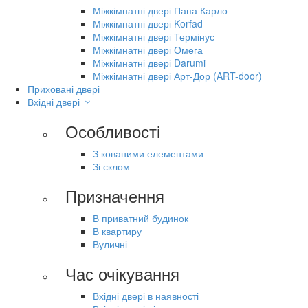
Міжкімнатні двері Папа Карло
Міжкімнатні двері Korfad
Міжкімнатні двері Термінус
Міжкімнатні двері Омега
Міжкімнатні двері Darumi
Міжкімнатні двері Арт-Дор (ART-door)
Приховані двері
Вхідні двері
Особливості
З кованими елементами
Зі склом
Призначення
В приватний будинок
В квартиру
Вуличні
Час очікування
Вхідні двері в наявності