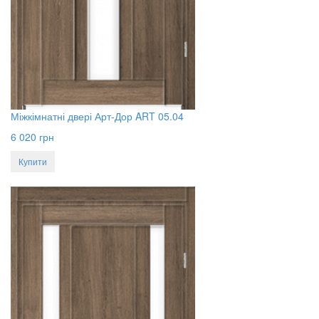
Міжкімнатні двері Арт-Дор ART 05.04
6 020
грн
Купити