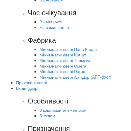
Час очікування
В наявності
На замовлення
Фабрика
Міжкімнатні двері Папа Карло
Міжкімнатні двері Korfad
Міжкімнатні двері Термінус
Міжкімнатні двері Омега
Міжкімнатні двері Darumi
Міжкімнатні двері Арт-Дор (ART-door)
Приховані двері
Вхідні двері
Особливості
З кованими елементами
Зі склом
Призначення