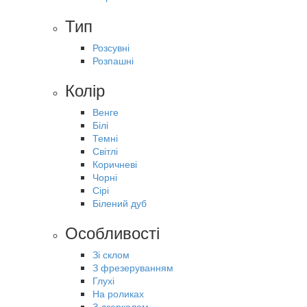
Тип
Розсувні
Розпашні
Колір
Венге
Білі
Темні
Світлі
Коричневі
Чорні
Сірі
Білений дуб
Особливості
Зі склом
З фрезеруванням
Глухі
На роликах
З дзеркалом