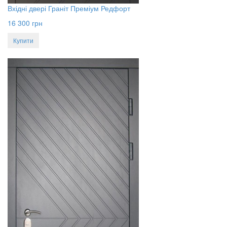
Вхідні двері Граніт Преміум Редфорт
16 300
грн
Купити