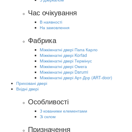
Час очікування
В наявності
На замовлення
Фабрика
Міжкімнатні двері Папа Карло
Міжкімнатні двері Korfad
Міжкімнатні двері Термінус
Міжкімнатні двері Омега
Міжкімнатні двері Darumi
Міжкімнатні двері Арт-Дор (ART-door)
Приховані двері
Вхідні двері
Особливості
З кованими елементами
Зі склом
Призначення