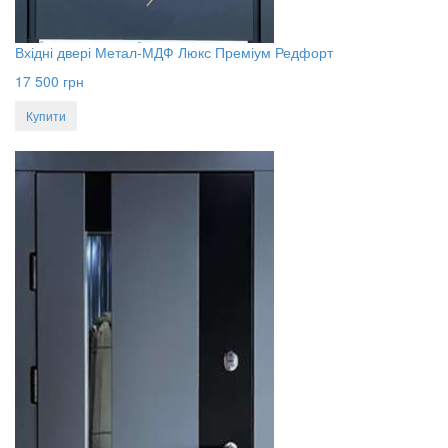
Вхідні двері Метал-МДФ Люкс Преміум Редфорт
17 500
грн
Купити