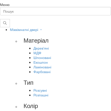
Меню
Міжкімнатні двері
Матеріал
Дерев'яні
МДФ
Шпоновані
Екошпон
Ламіновані
Фарбовані
Тип
Розсувні
Розпашні
Колір