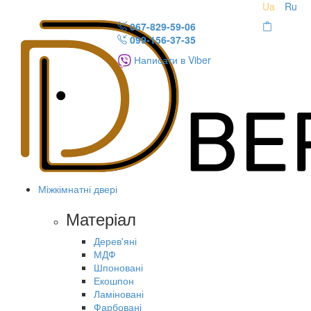
Ua
Ru
067-829-59-06
099-156-37-35
Написати в Viber
Міжкімнатні двері
Матеріал
Дерев'яні
МДФ
Шпоновані
Екошпон
Ламіновані
Фарбовані