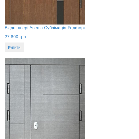
Вхідні двері Авеню Сублімація Редфорт
27 800
грн
Купити