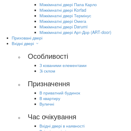
Міжкімнатні двері Папа Карло
Міжкімнатні двері Korfad
Міжкімнатні двері Термінус
Міжкімнатні двері Омега
Міжкімнатні двері Darumi
Міжкімнатні двері Арт-Дор (ART-door)
Приховані двері
Вхідні двері
Особливості
З кованими елементами
Зі склом
Призначення
В приватний будинок
В квартиру
Вуличні
Час очікування
Вхідні двері в наявності