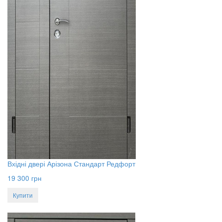
Вхідні двері Арізона Стандарт Редфорт
19 300
грн
Купити