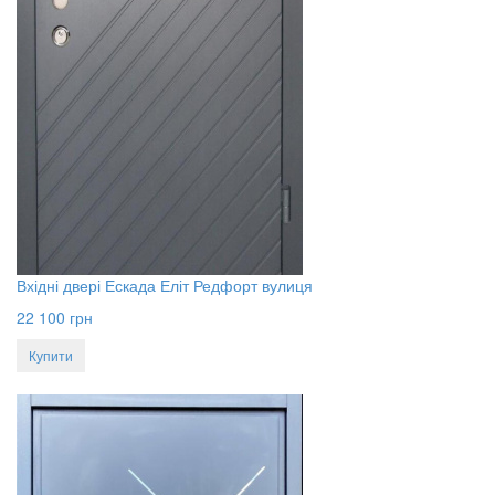
Вхідні двері Ескада Еліт Редфорт вулиця
22 100
грн
Купити