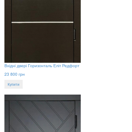
Вхідні двері Горизонталь Еліт Редфорт
23 800
грн
Купити