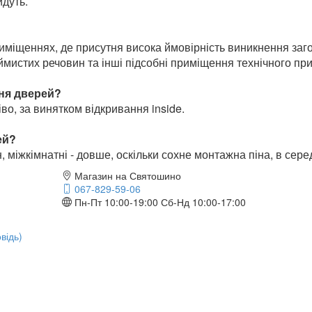
йдуть.
иміщеннях, де присутня висока ймовірність виникнення заг
аймистих речовин та інші підсобні приміщення технічного пр
ння дверей?
во, за винятком відкривання inside.
рей?
 міжкімнатні - довше, оскільки сохне монтажна піна, в сере
Магазин на Святошино
067-829-59-06
Пн-Пт 10:00-19:00
Сб-Нд 10:00-17:00
відь)