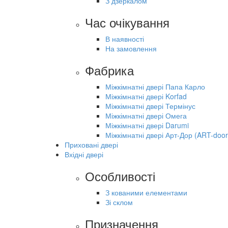
З дзеркалом
Час очікування
В наявності
На замовлення
Фабрика
Міжкімнатні двері Папа Карло
Міжкімнатні двері Korfad
Міжкімнатні двері Термінус
Міжкімнатні двері Омега
Міжкімнатні двері Darumi
Міжкімнатні двері Арт-Дор (ART-door
Приховані двері
Вхідні двері
Особливості
З кованими елементами
Зі склом
Призначення