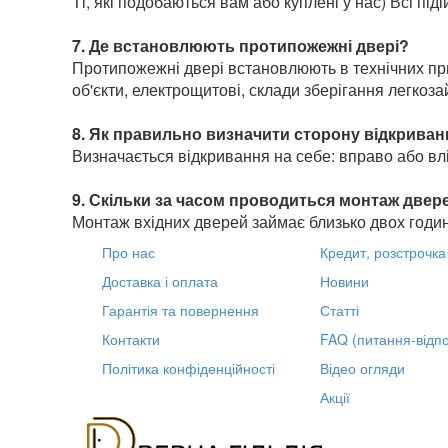
Ті, які подобаються вам або куплені у нас) Всі піді
7. Де встановлюють протипожежні двері?
Протипожежні двері встановлюють в технічних пр
об'єкти, електрощитові, склади зберігання легкоз
8. Як правильно визначити сторону відкрива
Визначається відкривання на себе: вправо або влі
9. Скільки за часом проводиться монтаж две
Монтаж вхідних дверей займає близько двох годин,
Про нас
Кредит, розстрочка
Доставка і оплата
Новини
Гарантія та повернення
Статті
Контакти
FAQ (питання-відпо
Політика конфіденційності
Відео огляди
Акції