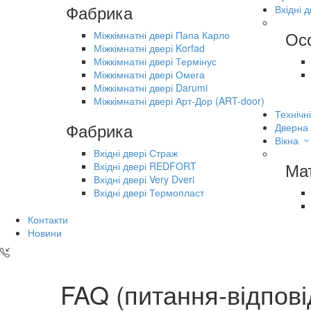
Фабрика
Вхідні д
Ос
Міжкімнатні двері Папа Карло
Міжкімнатні двері Korfad
Міжкімнатні двері Термінус
Міжкімнатні двері Омега
Міжкімнатні двері Darumi
Міжкімнатні двері Арт-Дор (ART-door)
Технічні
Фабрика
Дверна
Вікна
Вхідні двері Страж
Ма
Вхідні двері REDFORT
Вхідні двері Very Dveri
Вхідні двері Термопласт
Контакти
Новини
FAQ (питання-відпові