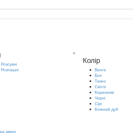
п
Колір
Розсувні
Розпашні
Венге
Білі
Темні
Світлі
Коричневі
Чорні
Сірі
Білений дуб
ні двері