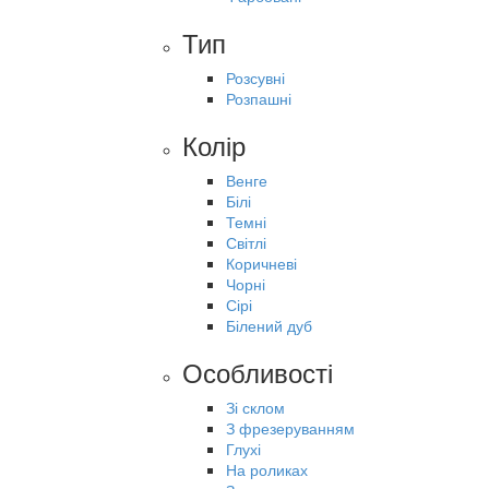
Тип
Розсувні
Розпашні
Колір
Венге
Білі
Темні
Світлі
Коричневі
Чорні
Сірі
Білений дуб
Особливості
Зі склом
З фрезеруванням
Глухі
На роликах