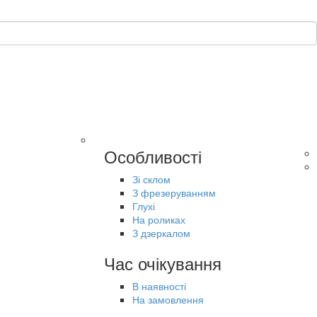
Особливості
Зі склом
З фрезеруванням
Глухі
На роликах
З дзеркалом
Час очікування
В наявності
На замовлення