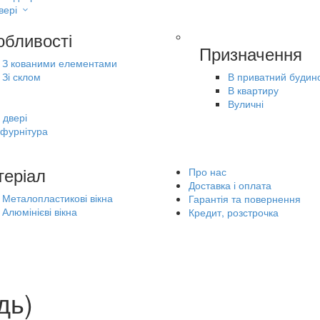
вері
обливості
Призначення
З кованими елементами
Зі склом
В приватний будин
В квартиру
Вуличні
 двері
 фурнітура
теріал
Про нас
Доставка і оплата
Металопластикові вікна
Гарантія та повернення
Алюмінієві вікна
Кредит, розстрочка
дь)