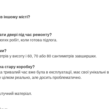
в іншому місті?
ати двері під час ремонту?
гих робіт, коли готова підлога.
ими?
трів у висоту і 60, 70 або 80 сантиметрів завширшки.
 на стару коробку?
 тривалий час вже була в експлуатації, має свої унікальні в
ку цілком реально, але досить проблематично.
 штучний матеріал.