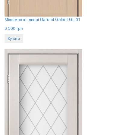
Міжкімнатні двері Darumi Galant GL-01
3 500
грн
Купити