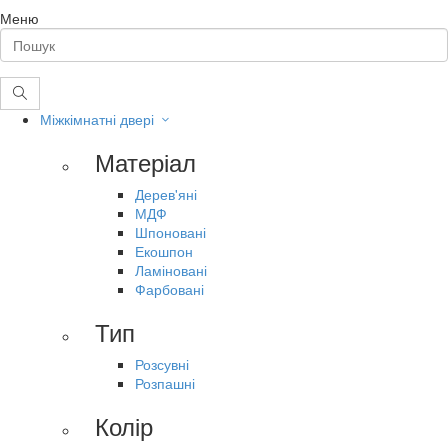
Меню
Міжкімнатні двері
Матеріал
Дерев'яні
МДФ
Шпоновані
Екошпон
Ламіновані
Фарбовані
Тип
Розсувні
Розпашні
Колір