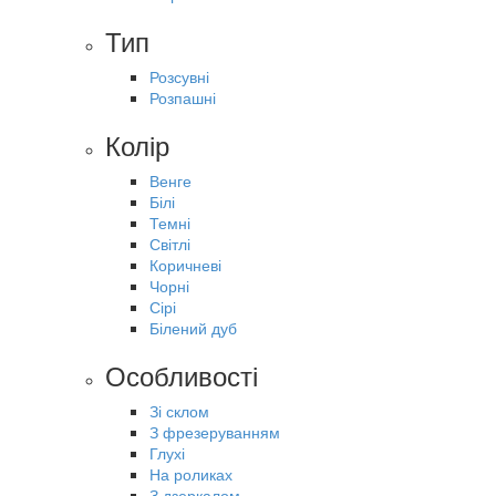
Тип
Розсувні
Розпашні
Колір
Венге
Білі
Темні
Світлі
Коричневі
Чорні
Сірі
Білений дуб
Особливості
Зі склом
З фрезеруванням
Глухі
На роликах
З дзеркалом