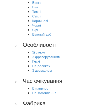
Венге
Білі
Темні
Світлі
Коричневі
Чорні
Сірі
Білений дуб
Особливості
Зі склом
З фрезеруванням
Глухі
На роликах
З дзеркалом
Час очікування
В наявності
На замовлення
Фабрика