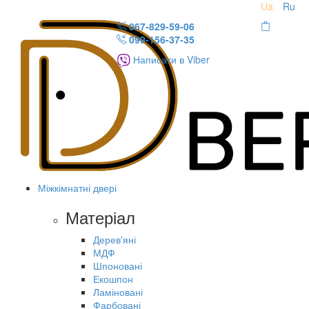
Ua
Ru
067-829-59-06
099-156-37-35
Написати в Viber
Міжкімнатні двері
Матеріал
Дерев'яні
МДФ
Шпоновані
Екошпон
Ламіновані
Фарбовані