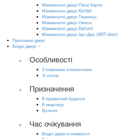
Міжкімнатні двері Папа Карло
Міжкімнатні двері Korfad
Міжкімнатні двері Термінус
Міжкімнатні двері Омега
Міжкімнатні двері Darumi
Міжкімнатні двері Арт-Дор (ART-door)
Приховані двері
Вхідні двері
Особливості
З кованими елементами
Зі склом
Призначення
В приватний будинок
В квартиру
Вуличні
Час очікування
Вхідні двері в наявності