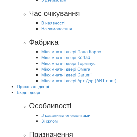
Час очікування
В наявності
На замовлення
Фабрика
Міжкімнатні двері Папа Карло
Міжкімнатні двері Korfad
Міжкімнатні двері Термінус
Міжкімнатні двері Омега
Міжкімнатні двері Darumi
Міжкімнатні двері Арт-Дор (ART-door)
Приховані двері
Вхідні двері
Особливості
З кованими елементами
Зі склом
Призначення