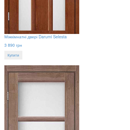
Міжкімнатні двері Darumi Selesta
3 890
грн
Купити