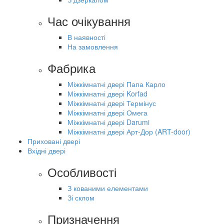
Час очікування
В наявності
На замовлення
Фабрика
Міжкімнатні двері Папа Карло
Міжкімнатні двері Korfad
Міжкімнатні двері Термінус
Міжкімнатні двері Омега
Міжкімнатні двері Darumi
Міжкімнатні двері Арт-Дор (ART-door)
Приховані двері
Вхідні двері
Особливості
З кованими елементами
Зі склом
Призначення