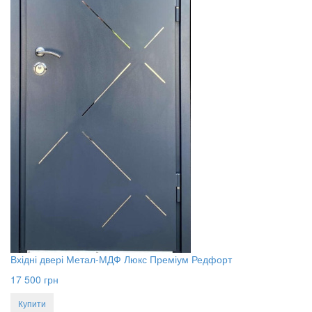
Вхідні двері Метал-МДФ Люкс Преміум Редфорт
17 500
грн
Купити