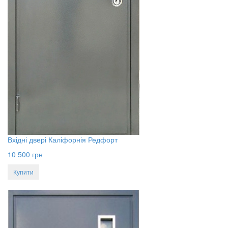
Вхідні двері Каліфорнія Редфорт
10 500
грн
Купити