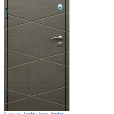
Вхідні двері Графіка Акцент Редфорт