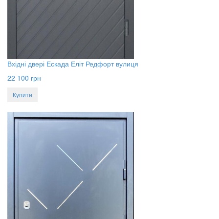
Вхідні двері Ескада Еліт Редфорт вулиця
22 100
грн
Купити