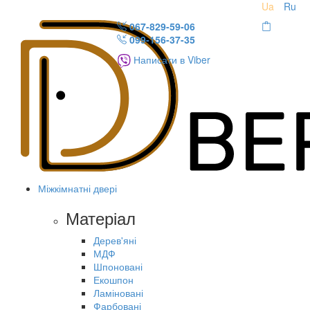
Ua
Ru
067-829-59-06
099-156-37-35
Написати в Viber
Міжкімнатні двері
Матеріал
Дерев'яні
МДФ
Шпоновані
Екошпон
Ламіновані
Фарбовані