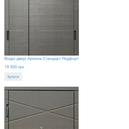
Вхідні двері Арізона Стандарт Редфорт
19 300
грн
Купити