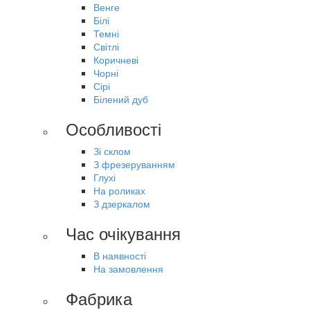
Венге
Білі
Темні
Світлі
Коричневі
Чорні
Сірі
Білений дуб
Особливості
Зі склом
З фрезеруванням
Глухі
На роликах
З дзеркалом
Час очікування
В наявності
На замовлення
Фабрика