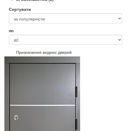
Сортувати
по
Призначення вхідних дверей
В квартиру
Парадні
Вуличні
Тамбурні та під'їзні