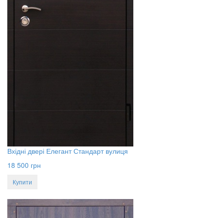
Вхідні двері Елегант Стандарт вулиця
18 500
грн
Купити