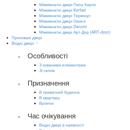
Міжкімнатні двері Папа Карло
Міжкімнатні двері Korfad
Міжкімнатні двері Термінус
Міжкімнатні двері Омега
Міжкімнатні двері Darumi
Міжкімнатні двері Арт-Дор (ART-door)
Приховані двері
Вхідні двері
Особливості
З кованими елементами
Зі склом
Призначення
В приватний будинок
В квартиру
Вуличні
Час очікування
Вхідні двері в наявності