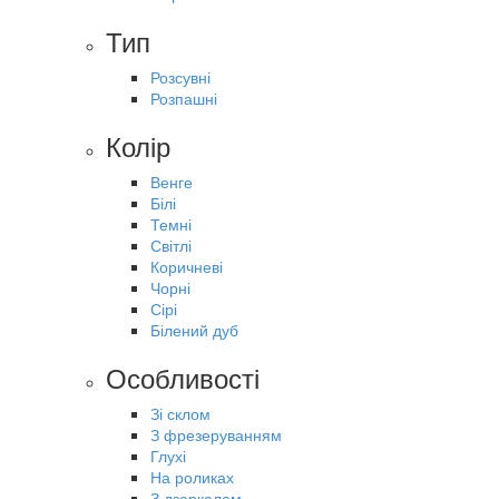
Тип
Розсувні
Розпашні
Колір
Венге
Білі
Темні
Світлі
Коричневі
Чорні
Сірі
Білений дуб
Особливості
Зі склом
З фрезеруванням
Глухі
На роликах
З дзеркалом