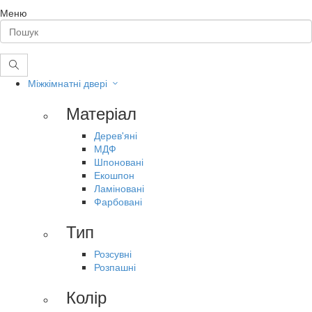
Меню
Міжкімнатні двері
Матеріал
Дерев'яні
МДФ
Шпоновані
Екошпон
Ламіновані
Фарбовані
Тип
Розсувні
Розпашні
Колір