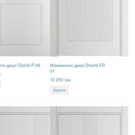
тні двері Dooris P 06
Міжкімнатні двері Dooris FR
01
н
10 250
грн
Купити