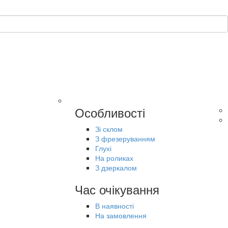
Особливості
Зі склом
З фрезеруванням
Глухі
На роликах
З дзеркалом
Час очікування
В наявності
На замовлення