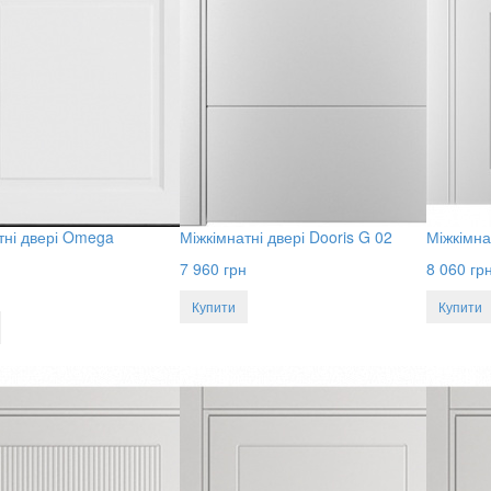
тні двері Omega
Міжкімнатні двері Dooris G 02
Міжкімна
7 960
грн
8 060
гр
Купити
Купити