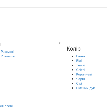
п
Колір
Розсувні
Розпашні
Венге
Білі
Темні
Світлі
Коричневі
Чорні
Сірі
Білений дуб
ні двері