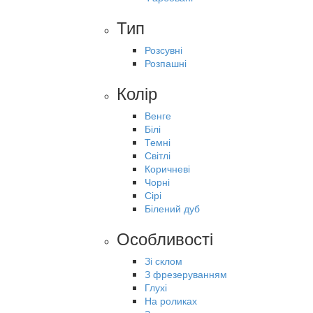
Тип
Розсувні
Розпашні
Колір
Венге
Білі
Темні
Світлі
Коричневі
Чорні
Сірі
Білений дуб
Особливості
Зі склом
З фрезеруванням
Глухі
На роликах