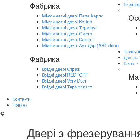
Фабрика
Вхідні д
Ос
Міжкімнатні двері Папа Карло
Міжкімнатні двері Korfad
Міжкімнатні двері Термінус
Міжкімнатні двері Омега
Міжкімнатні двері Darumi
Міжкімнатні двері Арт-Дор (ART-door)
Технічні
Фабрика
Дверна
Вікна
Вхідні двері Страж
Ма
Вхідні двері REDFORT
Вхідні двері Very Dveri
Вхідні двері Термопласт
Контакти
Новини
Двері з фрезерування