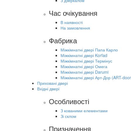
З дзеркалом
Час очікування
В наявності
На замовлення
Фабрика
Міжкімнатні двері Папа Карло
Міжкімнатні двері Korfad
Міжкімнатні двері Термінус
Міжкімнатні двері Омега
Міжкімнатні двері Darumi
Міжкімнатні двері Арт-Дор (ART-door
Приховані двері
Вхідні двері
Особливості
З кованими елементами
Зі склом
Призначення