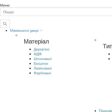
Меню
Міжкімнатні двері
Матеріал
Ти
Дерев'яні
МДФ
Шпоновані
Екошпон
Ламіновані
Фарбовані
Прихова