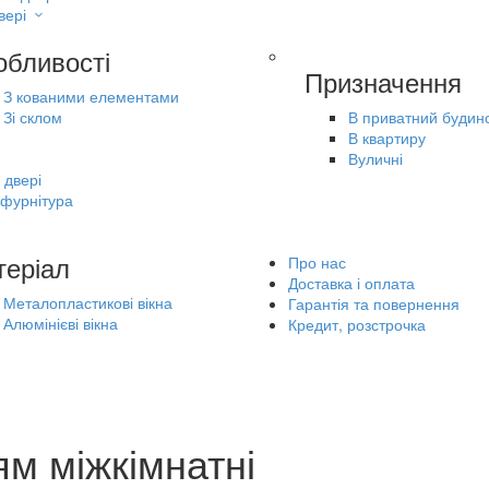
вері
обливості
Призначення
З кованими елементами
Зі склом
В приватний будин
В квартиру
Вуличні
 двері
 фурнітура
теріал
Про нас
Доставка і оплата
Металопластикові вікна
Гарантія та повернення
Алюмінієві вікна
Кредит, розстрочка
м міжкімнатні