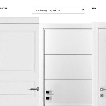
вати
по
обливості дверей
склом
хі
 роликах
дзеркалом