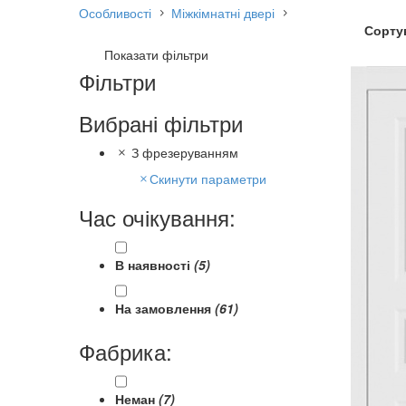
Особливості
Міжкімнатні двері
Сорту
Показати фільтри
Фільтри
Ос
Зі 
Глу
Вибрані фільтри
На
З 
З фрезеруванням
Скинути параметри
Час очікування:
В наявності
(5)
На замовлення
(61)
Фабрика:
Неман
(7)