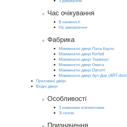
З дзеркалом
Час очікування
В наявності
На замовлення
Фабрика
Міжкімнатні двері Папа Карло
Міжкімнатні двері Korfad
Міжкімнатні двері Термінус
Міжкімнатні двері Омега
Міжкімнатні двері Darumi
Міжкімнатні двері Арт-Дор (ART-door
Приховані двері
Вхідні двері
Особливості
З кованими елементами
Зі склом
Призначення