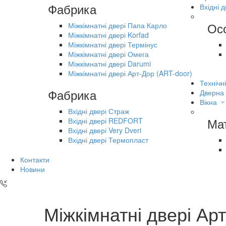
Фабрика
Вхідні д
Ос
Міжкімнатні двері Папа Карло
Міжкімнатні двері Korfad
Міжкімнатні двері Термінус
Міжкімнатні двері Омега
Міжкімнатні двері Darumi
Міжкімнатні двері Арт-Дор (ART-door)
Технічні
Фабрика
Дверна
Вікна
Вхідні двері Страж
Ма
Вхідні двері REDFORT
Вхідні двері Very Dveri
Вхідні двері Термопласт
Контакти
Новини
Міжкімнатні двері Ар