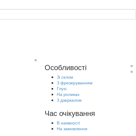
Особливості
Зі склом
З фрезеруванням
Глухі
На роликах
З дзеркалом
Час очікування
В наявності
На замовлення