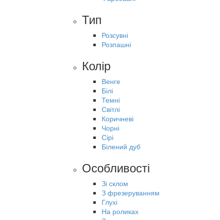
Тип
Розсувні
Розпашні
Колір
Венге
Білі
Темні
Світлі
Коричневі
Чорні
Сірі
Білений дуб
Особливості
Зі склом
З фрезеруванням
Глухі
На роликах