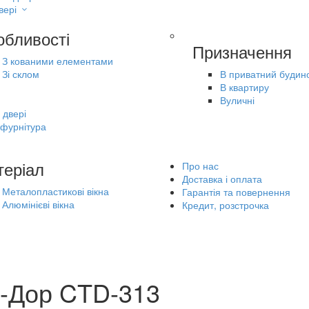
вері
обливості
Призначення
З кованими елементами
Зі склом
В приватний будин
В квартиру
Вуличні
 двері
 фурнітура
теріал
Про нас
Доставка і оплата
Металопластикові вікна
Гарантія та повернення
Алюмінієві вікна
Кредит, розстрочка
т-Дор CTD-313