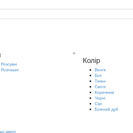
п
Колір
Розсувні
Розпашні
Венге
Білі
Темні
Світлі
Коричневі
Чорні
Сірі
Білений дуб
ні двері