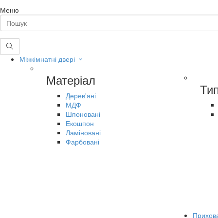
Меню
Міжкімнатні двері
Матеріал
Ти
Дерев'яні
МДФ
Шпоновані
Екошпон
Ламіновані
Фарбовані
Прихова