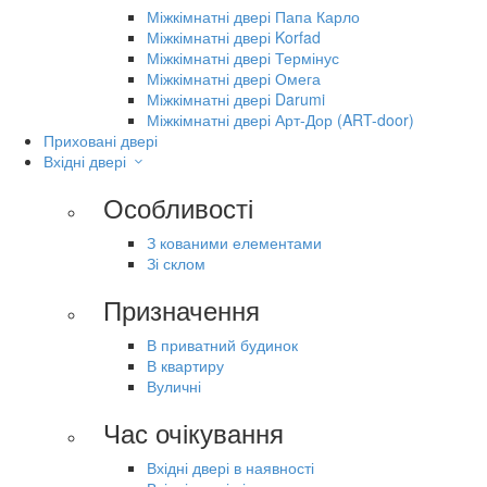
Міжкімнатні двері Папа Карло
Міжкімнатні двері Korfad
Міжкімнатні двері Термінус
Міжкімнатні двері Омега
Міжкімнатні двері Darumi
Міжкімнатні двері Арт-Дор (ART-door)
Приховані двері
Вхідні двері
Особливості
З кованими елементами
Зі склом
Призначення
В приватний будинок
В квартиру
Вуличні
Час очікування
Вхідні двері в наявності