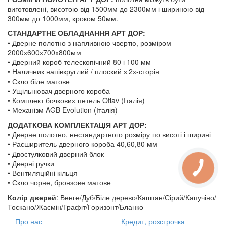
виготовлені, висотою від 1500мм до 2300мм і шириною від
300мм до 1000мм, кроком 50мм.
СТАНДАРТНЕ ОБЛАДНАННЯ АРТ ДОР:
• Дверне полотно з напливною чвертю, розміром
2000х600х700х800мм
• Дверний короб телескопічний 80 і 100 мм
• Наличник напівкруглий / плоский з 2х-сторін
• Скло біле матове
• Ущільнювач дверного короба
• Комплект бочкових петель Otlav (Італія)
• Механізм AGB Evolution (Італія)
ДОДАТКОВА КОМПЛЕКТАЦІЯ АРТ ДОР:
• Дверне полотно, нестандартного розміру по висоті і ширині
• Расширитель дверного короба 40,60,80 мм
• Двостулковий дверний блок
• Дверні ручки
• Вентиляційні кільця
• Скло чорне, бронзове матове
Колір дверей
: Венге/Дуб/Біле дерево/Каштан/Сірий/Капучіно/
Тоскано/Жасмін/Графіт/Горизонт/Бланко
Про нас
Кредит, розстрочка