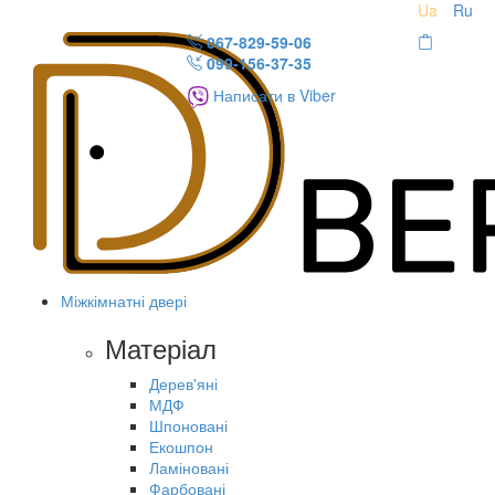
Ua
Ru
067-829-59-06
099-156-37-35
Написати в Viber
Міжкімнатні двері
Матеріал
Дерев'яні
МДФ
Шпоновані
Екошпон
Ламіновані
Фарбовані