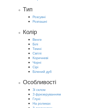
Тип
Розсувні
Розпашні
Колір
Венге
Білі
Темні
Світлі
Коричневі
Чорні
Сірі
Білений дуб
Особливості
Зі склом
З фрезеруванням
Глухі
На роликах
З дзеркалом