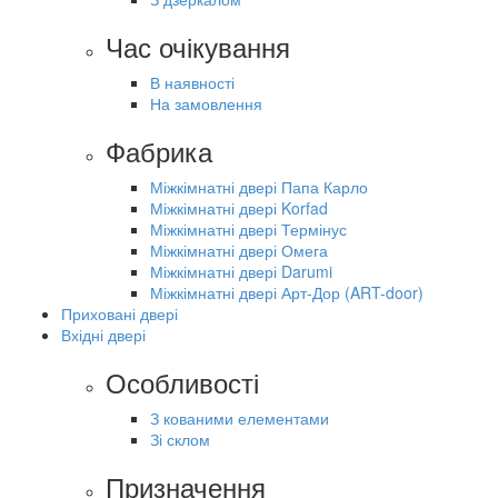
Час очікування
В наявності
На замовлення
Фабрика
Міжкімнатні двері Папа Карло
Міжкімнатні двері Korfad
Міжкімнатні двері Термінус
Міжкімнатні двері Омега
Міжкімнатні двері Darumi
Міжкімнатні двері Арт-Дор (ART-door)
Приховані двері
Вхідні двері
Особливості
З кованими елементами
Зі склом
Призначення