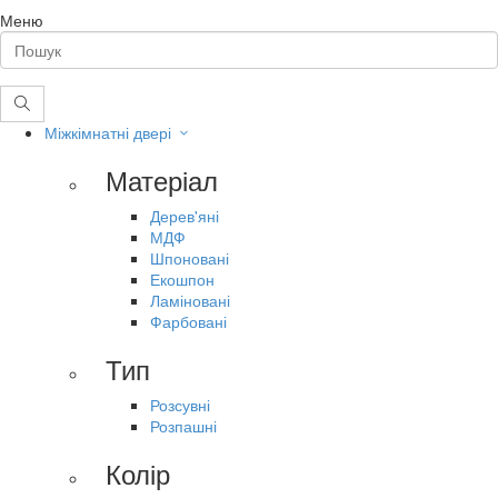
Меню
Міжкімнатні двері
Матеріал
Дерев'яні
МДФ
Шпоновані
Екошпон
Ламіновані
Фарбовані
Тип
Розсувні
Розпашні
Колір