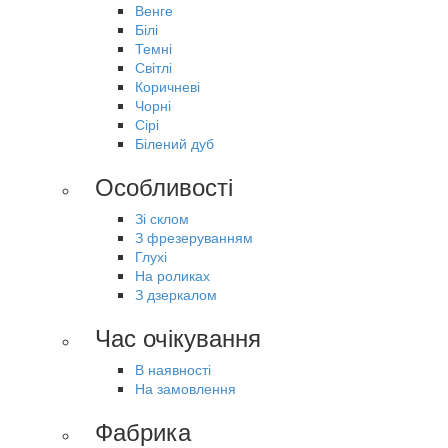
Венге
Білі
Темні
Світлі
Коричневі
Чорні
Сірі
Білений дуб
Особливості
Зі склом
З фрезеруванням
Глухі
На роликах
З дзеркалом
Час очікування
В наявності
На замовлення
Фабрика