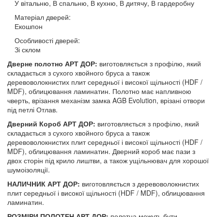
У вітальню, В спальню, В кухню, В дитячу, В гардеробну
Матеріал дверей:
Екошпон
Особливості дверей:
Зі склом
Дверне полотно АРТ ДОР:
виготовляється з профілю, який
складається з сухого хвойного бруса а також
деревоволокнистих плит середньої і високої щільності (HDF /
MDF), облицювання ламинатин. Полотно має напливною
чверть, врізання механізм замка AGB Evolution, врізані отвори
під петлі Отлав.
Дверний Короб АРТ ДОР:
виготовляється з профілю, який
складається з сухого хвойного бруса а також
деревоволокнистих плит середньої і високої щільності (HDF /
MDF), облицювання ламинатин. Дверний короб має пази з
двох сторін під крило лиштви, а також ущільнювач для хорошої
шумоізоляції.
НАЛИЧНИК АРТ ДОР:
виготовляється з деревоволокнистих
плит середньої і високої щільності (HDF / MDF), облицювання
ламинатин.
РОЗМІРИ ПОЛОТЕН АРТ ДОР:
полотна можуть бути