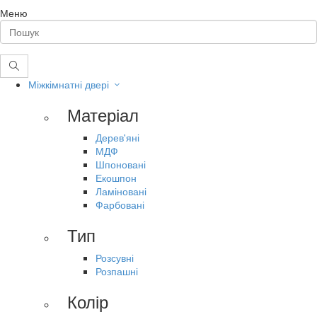
Меню
Міжкімнатні двері
Матеріал
Дерев'яні
МДФ
Шпоновані
Екошпон
Ламіновані
Фарбовані
Тип
Розсувні
Розпашні
Колір