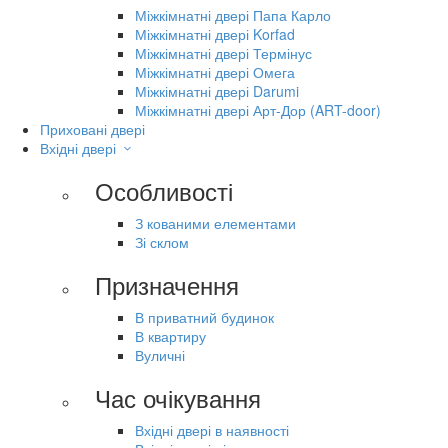
Міжкімнатні двері Папа Карло
Міжкімнатні двері Korfad
Міжкімнатні двері Термінус
Міжкімнатні двері Омега
Міжкімнатні двері Darumi
Міжкімнатні двері Арт-Дор (ART-door)
Приховані двері
Вхідні двері
Особливості
З кованими елементами
Зі склом
Призначення
В приватний будинок
В квартиру
Вуличні
Час очікування
Вхідні двері в наявності