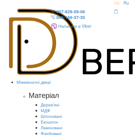
Ua
Ru
067-829-59-06
099-156-37-35
Написати в Viber
Міжкімнатні двері
Матеріал
Дерев'яні
МДФ
Шпоновані
Екошпон
Ламіновані
Фарбовані