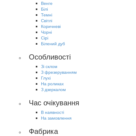
Венге
Білі
Темні
Світлі
Коричневі
Чорні
Сірі
Білений дуб
Особливості
Зі склом
З фрезеруванням
Глухі
На роликах
З дзеркалом
Час очікування
В наявності
На замовлення
Фабрика