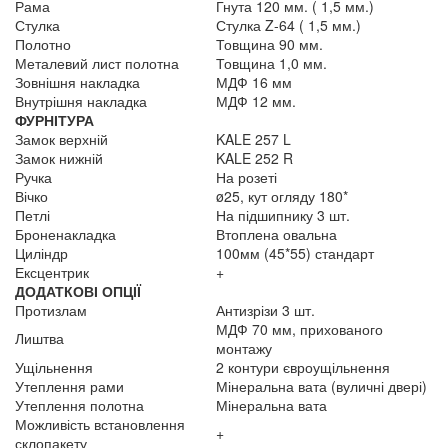
Рама
Гнута 120 мм. ( 1,5 мм.)
Стулка
Стулка Z-64 ( 1,5 мм.)
Полотно
Товщина 90 мм.
Металевий лист полотна
Товщина 1,0 мм.
Зовнішня накладка
МДФ 16 мм
Внутрішня накладка
МДФ 12 мм.
ФУРНІТУРА
Замок верхній
KALE 257 L
Замок нижній
KALE 252 R
Ручка
На розеті
Вічко
ø25, кут огляду 180*
Петлі
На підшипнику 3 шт.
Броненакладка
Втоплена овальна
Циліндр
100мм (45*55) стандарт
Ексцентрик
+
ДОДАТКОВІ ОПЦІЇ
Протизлам
Антизрізи 3 шт.
МДФ 70 мм, прихованого
Лиштва
монтажу
Ущільнення
2 контури євроущільнення
Утеплення рами
Мінеральна вата (вуличні двері)
Утеплення полотна
Мінеральна вата
Можливість встановлення
+
склопакету