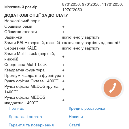
870*2050, 970*2050, 1170*2050,
Можливий розмір
1270*2050
ДОДАТКОВІ ОПЦІЇ ЗА ДОПЛАТУ
Нержавіючий поріг
Обшивка рами
+
Обшивка створки
+
Задвижка
включено у вартість
Замки KALE (верхній, нижній)
включено у вартість однополі /
Серцевина KALE
включено у вартість
Замки Mul-T-Lock (верхній,
+
нижній)
Серцевина Mul-T-Lock
+
Квадратна фурнітура
+
Преміум квадратна фурнітура
+
Ручка офісна Октава 1400***
+
Ручка офісна MEDOS кругла
+
1400***
Ручка офісна MEDOS
+
квадратна 1400***
Про нас
Кредит, розстрочка
Доставка і оплата
Новини
Гарантія та повернення
Статті