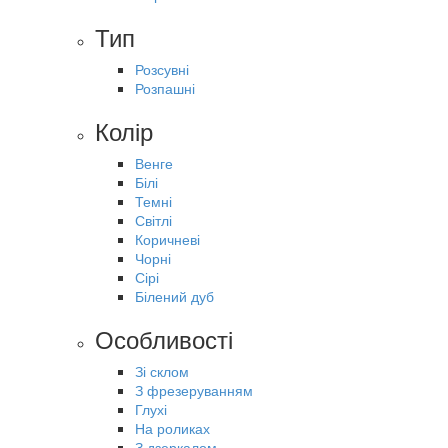
Тип
Розсувні
Розпашні
Колір
Венге
Білі
Темні
Світлі
Коричневі
Чорні
Сірі
Білений дуб
Особливості
Зі склом
З фрезеруванням
Глухі
На роликах
З дзеркалом