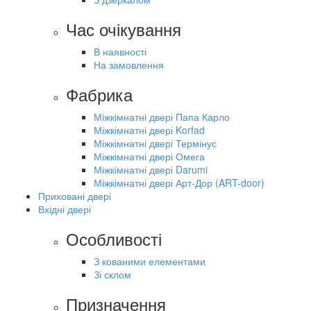
Час очікування
В наявності
На замовлення
Фабрика
Міжкімнатні двері Папа Карло
Міжкімнатні двері Korfad
Міжкімнатні двері Термінус
Міжкімнатні двері Омега
Міжкімнатні двері Darumi
Міжкімнатні двері Арт-Дор (ART-door)
Приховані двері
Вхідні двері
Особливості
З кованими елементами
Зі склом
Призначення